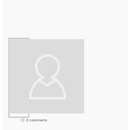
Mellowtone
0
comments